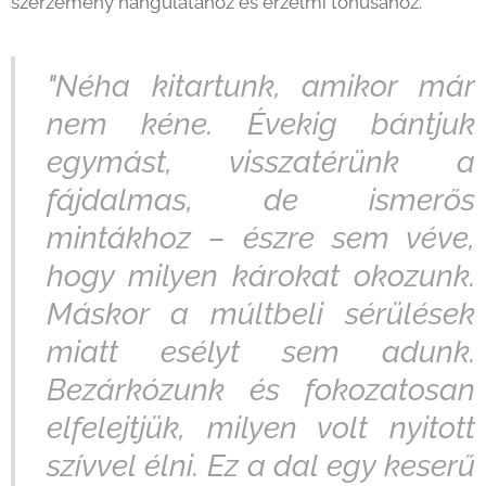
szerzemény hangulatához és érzelmi tónusához.
"Néha kitartunk, amikor már
nem kéne. Évekig bántjuk
egymást, visszatérünk a
fájdalmas, de ismerős
mintákhoz – észre sem véve,
hogy milyen károkat okozunk.
Máskor a múltbeli sérülések
miatt esélyt sem adunk.
Bezárkózunk és fokozatosan
elfelejtjük, milyen volt nyitott
szívvel élni. Ez a dal egy keserű