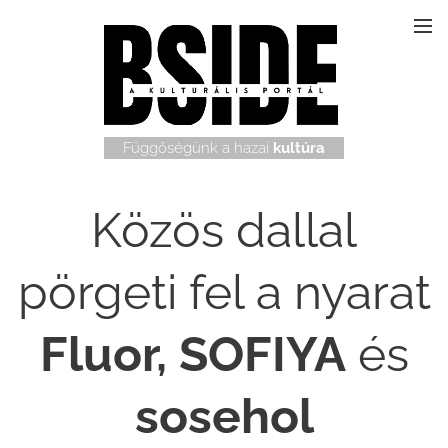
Függőségünk a hazai
kultúra
Közös dallal
pörgeti fel a nyarat
Fluor, SOFIYA
és
sosehol