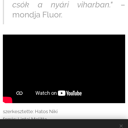
csók a nyári viharban."
–
mondja Fluor.
szerkesztette: Hatos Niki
forrás: Liptai Melitta