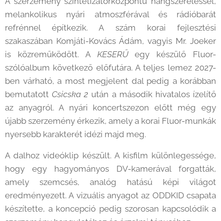
A szerzemény szintetizátorközpontú hangszereléssel,
melankolikus nyári atmoszférával és rádióbarát
refrénnel építkezik. A szám korai fejlesztési
szakaszában Komjáti-Kovács Ádám, vagyis Mr. Joeker
is közreműködött. A
KESERŰ
egy készülő Fluor-
szólóalbum következő előfutára. A teljes lemez 2027-
ben várható, a most megjelent dal pedig a korábban
bemutatott
Csicska 2
után a második hivatalos ízelítő
az anyagról. A nyári koncertszezon előtt még egy
újabb szerzemény érkezik, amely a korai Fluor-munkák
nyersebb karakterét idézi majd meg.
A dalhoz videóklip készült. A kisfilm különlegessége,
hogy egy hagyományos DV-kamerával forgatták,
amely szemcsés, analóg hatású képi világot
eredményezett. A vizuális anyagot az ODDKID csapata
készítette, a koncepció pedig szorosan kapcsolódik a