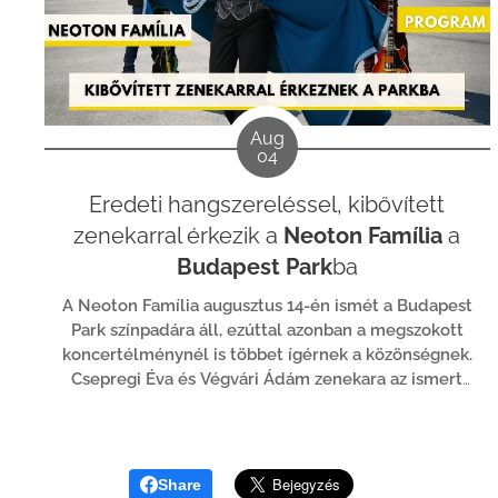
Aug
04
Eredeti hangszereléssel, kibővített
zenekarral érkezik a
Neoton Família
a
Budapest Park
ba
A Neoton Família augusztus 14-én ismét a Budapest
Park színpadára áll, ezúttal azonban a megszokott
koncertélménynél is többet ígérnek a közönségnek.
Csepregi Éva és Végvári Ádám zenekara az ismert
slágerek mellett ritkábban hallható szerzeményeket
is műsorra tűz, ráadásul az első lemezek
hangzásvilágát idéző hangszereléssel.
Share