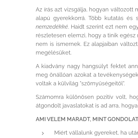
Az írás azt vizsgálja, hogyan változot
alapú gyerekkorrá. Több kutatás és 
nemzedékké
. Haidt szerint ezt nem eg
részletesen elemzi, hogy a tinik egész 
nem is ismernek. Ez alapjaiban változ
megélésüket.
A kiadvány nagy hangsúlyt fektet ann
meg önállóan azokat a tevékenységeket
voltak a külvilág "szörnyűségeitől".
Számomra különösen pozitív volt, hog
átgondolt javaslatokat is ad arra, hog
AMI VELEM MARADT, MINT GONDOLAT
Miért vállalunk gyereket, ha ut