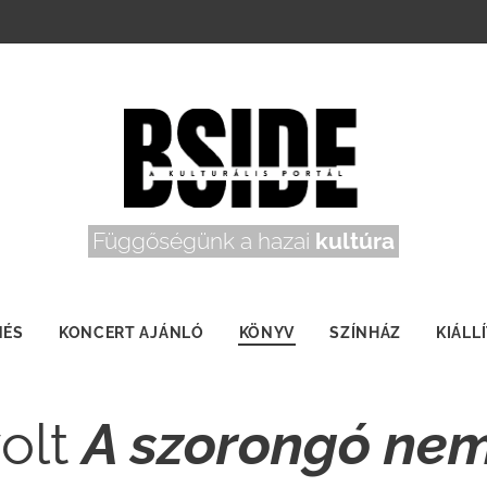
Függőségünk a hazai
kultúra
NÉS
KONCERT AJÁNLÓ
KÖNYV
SZÍNHÁZ
KIÁLL
volt
A szorongó ne