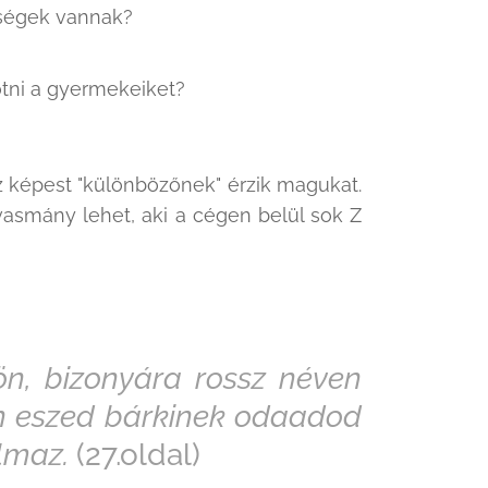
nbségek vannak?
tni a gyermekeiket?
 képest "különbözőnek" érzik magukat.
smány lehet, aki a cégen belül sok Z
n, bizonyára rossz néven
an eszed bárkinek odaadod
lmaz.
(27.oldal)