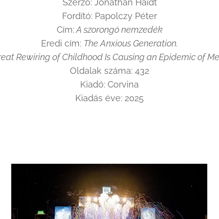
Szerző: Jonathan Haidt
Fordító: Papolczy Péter
Cím:
A szorongó nemzedék
Eredi cím:
The Anxious Generation.
eat Rewiring of Childhood Is Causing an Epidemic of Men
Oldalak száma: 432
Kiadó: Corvina
Kiadás éve: 2025