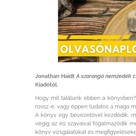
Jonathan Haidt
A szorongó nemzedék
c
Kiadótól.
Hogy mit találunk ebben a könyvben? S
rossz-e, vagy éppen tudatos a maga mó
A könyv egy bevezetővel kezdődik, ma
végig az író szavaival fogalmazódik m
könyv vizsgálatokat és megfigyeléseke