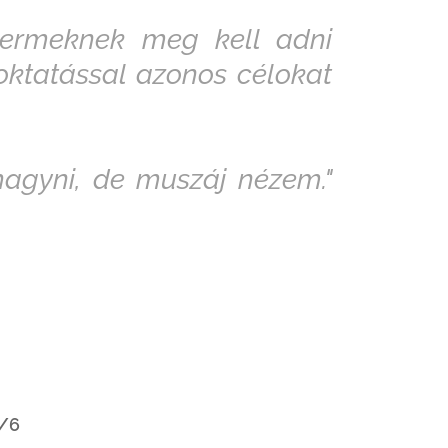
gyermeknek meg kell adni
oktatással azonos célokat
agyni, de muszáj nézem."
/6