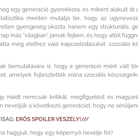
t meg egy generáció gyerekkora, és miként alakult át 
statisztika mentén mutatja be, hogy az úgynevez
yetlen gyengeség okozta, hanem egy strukturális, ge
nap más "világban" járnak fejben, és hogy attól függ
tatta meg élethez való kapcsolódásukat, szociális
ak bemutatására is, hogy a generáció miért vált 
, amelyek fejlesztették volna szociális készségeike
y Haidt nemcsak kritikát, megfigyelést és magyar
yan neveljük a következő generációt, hogy ne sérülje
ISÁG:
ERŐS SPOILER VESZÉLY!///
ána hagyjuk, hogy egy képernyő nevelje fel?