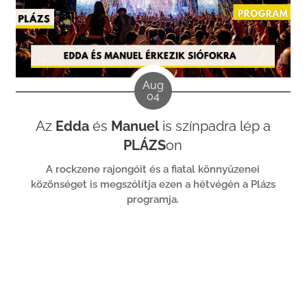
Aug
04
Az
Edda
és
Manuel
is színpadra lép a
PLÁZS
on
A rockzene rajongóit és a fiatal könnyűzenei
közönséget is megszólítja ezen a hétvégén a Plázs
programja.