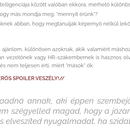
intelligenciája között valóban ekkora, mérhető külö
hogy más mondja meg, "mennyit érünk"?
őknek abban, hogy megtanulják képernyő nélkül lekö
 ajánlom, különösen azoknak, akik valamiért máshoz
n vezetőnek vagy HR-szakembernek is hasznos olva
és nem teljesen érti, miért "mások" ők.
ERŐS SPOILER VESZÉLY!//
daadná annak, aki éppen szembejö
 nem szégyelled magad, hogy a józ
 és elveszíted nyugalmadat, ha szida