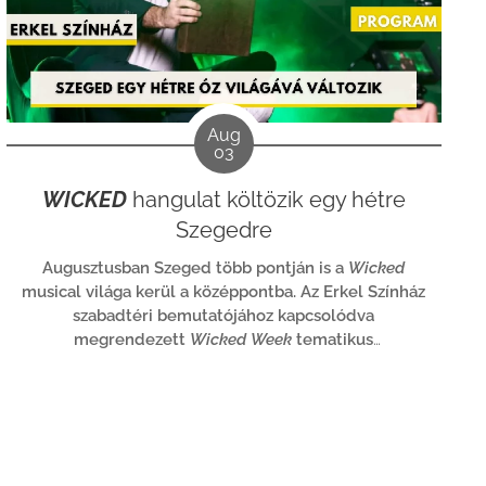
Aug
03
WICKED
hangulat költözik egy hétre
Szegedre
Augusztusban Szeged több pontján is a
Wicked
musical világa kerül a középpontba. Az Erkel Színház
szabadtéri bemutatójához kapcsolódva
megrendezett
Wicked Week
tematikus
programokkal, közösségi eseményekkel és
különleges helyszínekkel vezeti fel a Dóm téri
premiert.