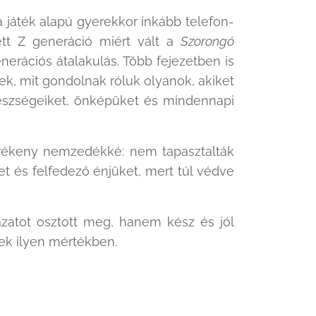
a játék alapú gyerekkor inkább telefon-
ett Z generáció miért vált a
Szorongó
nerációs átalakulás. Több fejezetben is
nek, mit gondolnak róluk olyanok, akiket
 készségeiket, önképüket és mindennapi
törékeny nemzedékké: nem tapasztalták
t és felfedező énjüket, mert túl védve
ázatot osztott meg, hanem kész és jól
nek ilyen mértékben.