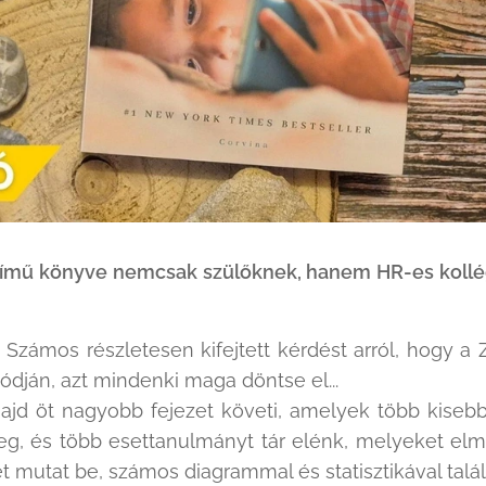
ímű könyve nemcsak szülőknek, hanem HR-es kollég
zámos részletesen kifejtett kérdést arról, hogy a 
dján, azt mindenki maga döntse el...
jd öt nagyobb fejezet követi, amelyek több kisebb
eg, és több esettanulmányt tár elénk, melyeket elmél
t mutat be, számos diagrammal és statisztikával tal