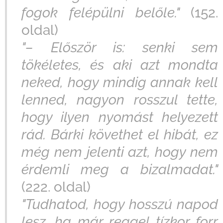
fogok felépülni belőle."
(152.
oldal)
"– Először is: senki sem
tökéletes, és aki azt mondta
neked, hogy mindig annak kell
lenned, nagyon rosszul tette,
hogy ilyen nyomást helyezett
rád. Bárki követhet el hibát, ez
még nem jelenti azt, hogy nem
érdemli meg a bizalmadat."
(222. oldal)
"Tudhatod, hogy hosszú napod
lesz, ha már reggel tízkor forr