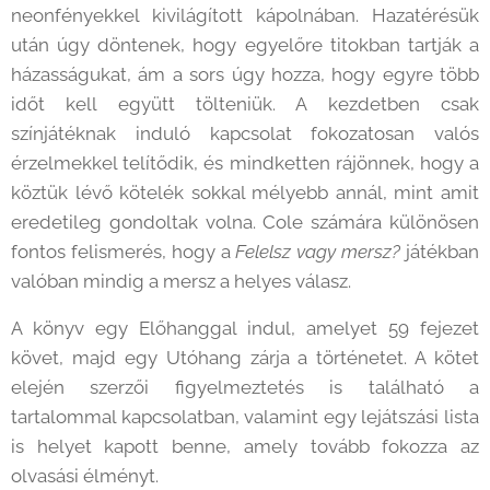
neonfényekkel kivilágított kápolnában. Hazatérésük
után úgy döntenek, hogy egyelőre titokban tartják a
házasságukat, ám a sors úgy hozza, hogy egyre több
időt kell együtt tölteniük. A kezdetben csak
színjátéknak induló kapcsolat fokozatosan valós
érzelmekkel telítődik, és mindketten rájönnek, hogy a
köztük lévő kötelék sokkal mélyebb annál, mint amit
eredetileg gondoltak volna. Cole számára különösen
fontos felismerés, hogy a
Felelsz vagy mersz?
játékban
valóban mindig a mersz a helyes válasz.
A könyv egy Előhanggal indul, amelyet 59 fejezet
követ, majd egy Utóhang zárja a történetet. A kötet
elején szerzői figyelmeztetés is található a
tartalommal kapcsolatban, valamint egy lejátszási lista
is helyet kapott benne, amely tovább fokozza az
olvasási élményt.