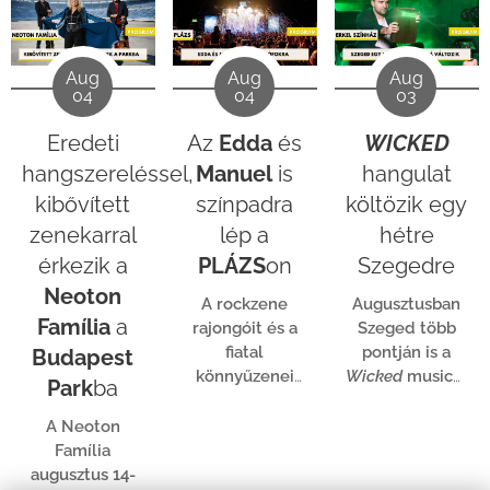
Aug
Aug
Aug
04
04
03
Eredeti
Az
Edda
és
WICKED
hangszereléssel,
Manuel
is
hangulat
kibővített
színpadra
költözik egy
zenekarral
lép a
hétre
érkezik a
PLÁZS
on
Szegedre
Neoton
A rockzene
Augusztusban
Família
a
rajongóit és a
Szeged több
fiatal
pontján is a
Budapest
könnyűzenei
Wicked
musical
Park
ba
közönséget is
világa kerül a
megszólítja
középpontba.
A Neoton
ezen a
Az Erkel
Família
hétvégén a
Színház
augusztus 14-