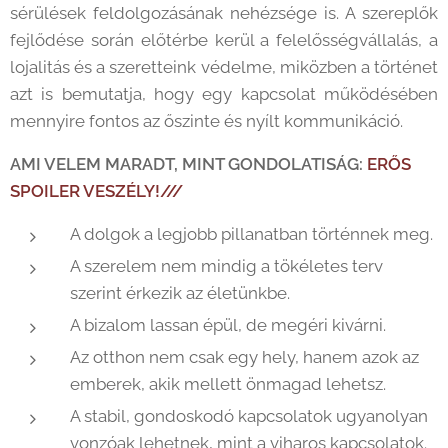
sérülések feldolgozásának nehézsége is. A szereplők
fejlődése során előtérbe kerül a felelősségvállalás, a
lojalitás és a szeretteink védelme, miközben a történet
azt is bemutatja, hogy egy kapcsolat működésében
mennyire fontos az őszinte és nyílt kommunikáció.
AMI VELEM MARADT, MINT GONDOLATISÁG:
ERŐS
SPOILER VESZÉLY!///
A dolgok a legjobb pillanatban történnek meg.
A szerelem nem mindig a tökéletes terv
szerint érkezik az életünkbe.
A bizalom lassan épül, de megéri kivárni.
Az otthon nem csak egy hely, hanem azok az
emberek, akik mellett önmagad lehetsz.
A stabil, gondoskodó kapcsolatok ugyanolyan
vonzóak lehetnek, mint a viharos kapcsolatok.