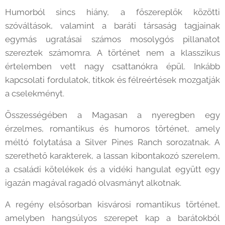
Humorból sincs hiány, a főszereplők közötti
szóváltások, valamint a baráti társaság tagjainak
egymás ugratásai számos mosolygós pillanatot
szereztek számomra. A történet nem a klasszikus
értelemben vett nagy csattanókra épül. Inkább
kapcsolati fordulatok, titkok és félreértések mozgatják
a cselekményt.
Összességében a Magasan a nyeregben egy
érzelmes, romantikus és humoros történet, amely
méltó folytatása a Silver Pines Ranch sorozatnak. A
szerethető karakterek, a lassan kibontakozó szerelem,
a családi kötelékek és a vidéki hangulat együtt egy
igazán magával ragadó olvasmányt alkotnak.
A regény elsősorban kisvárosi romantikus történet,
amelyben hangsúlyos szerepet kap a barátokból