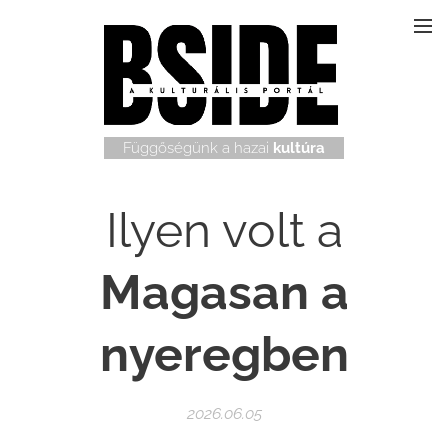
Függőségünk a hazai
kultúra
Ilyen volt a
Magasan a
nyeregben
2026.06.05