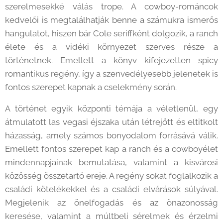
szerelmesekké válás trope. A cowboy-románcok
kedvelői is megtalálhatják benne a számukra ismerős
hangulatot, hiszen bár Cole seriffként dolgozik, a ranch
élete és a vidéki környezet szerves része a
történetnek. Emellett a könyv kifejezetten spicy
romantikus regény, így a szenvedélyesebb jelenetek is
fontos szerepet kapnak a cselekmény során.
A történet egyik központi témája a véletlenül, egy
átmulatott las vegasi éjszaka után létrejött és eltitkolt
házasság, amely számos bonyodalom forrásává válik.
Emellett fontos szerepet kap a ranch és a cowboyélet
mindennapjainak bemutatása, valamint a kisvárosi
közösség összetartó ereje. A regény sokat foglalkozik a
családi kötelékekkel és a családi elvárások súlyával.
Megjelenik az önelfogadás és az önazonosság
keresése, valamint a múltbeli sérelmek és érzelmi