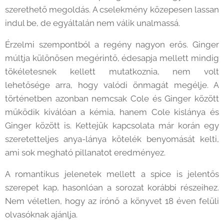
szerethető megoldás. A cselekmény közepesen lassan
indul be, de egyáltalán nem válik unalmassá.
Érzelmi szempontból a regény nagyon erős. Ginger
múltja különösen megérintő, édesapja mellett mindig
tökéletesnek kellett mutatkoznia, nem volt
lehetősége arra, hogy valódi önmagát megélje. A
történetben azonban nemcsak Cole és Ginger között
működik kiválóan a kémia, hanem Cole kislánya és
Ginger között is. Kettejük kapcsolata már korán egy
szeretetteljes anya-lánya kötelék benyomását kelti,
ami sok megható pillanatot eredményez.
A romantikus jelenetek mellett a spice is jelentős
szerepet kap, hasonlóan a sorozat korábbi részeihez.
Nem véletlen, hogy az írónő a könyvet 18 éven felüli
olvasóknak ajánlja.