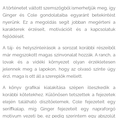
A történetet váltott szemszögből ismerhetjük meg, így
Ginger és Cole gondolataiba egyaránt betekintést
nyerünk. Ez a megoldás segít jobban megérteni a
karakterek érzéseit, motivációit és a kapcsolatuk
fejlődését.
A táj- és helyszínleírások a sorozat korábbi részeiből
már megszokott magas színvonalat hozzák. A ranch, a
lovak és a vidéki környezet olyan érzékletesen
jelennek meg a lapokon, hogy az olvasó szinte úgy
érzi, maga is ott áll a szereplők mellett.
A könyv grafikai kialakítása szépen illeszkedik a
korábbi kötetekhez. Különösen tetszettek a fejezetek
elején található díszítőelemek, Cole fejezeteit egy
seriffkalap, míg Ginger fejezeteit egy napraforgó
motívum vezeti be, ez pedig szerintem egy abszolút