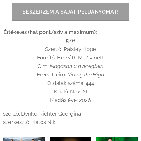
BESZERZEM A SAJÁT PÉLDÁNYOMAT!
Értékelés (hat pont/szív a maximum): 💛💛💛💛💛
🖤
5/6
Szerző: Paisley Hope
Fordító: Horváth M. Zsanett
Cím:
Magasan a nyeregben
Eredeti cím:
Riding the High
Oldalak száma: 444
Kiadó: Next21
Kiadás éve: 2026
szerző: Denke-Richter Georgina
szerkesztő: Hatos Niki